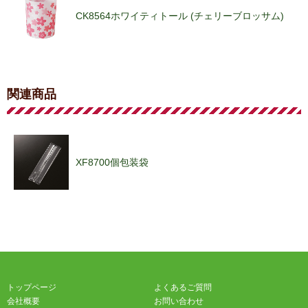
CK8564ホワイティトール (チェリーブロッサム)
ML-62トールカップ (マジック)
関連商品
ML-63トールカップ (レター)
XF8700個包装袋
ML-64トールカップ (プレミア)
トップページ
よくあるご質問
ML-61トールカップ (ハッピータイム)
会社概要
お問い合わせ