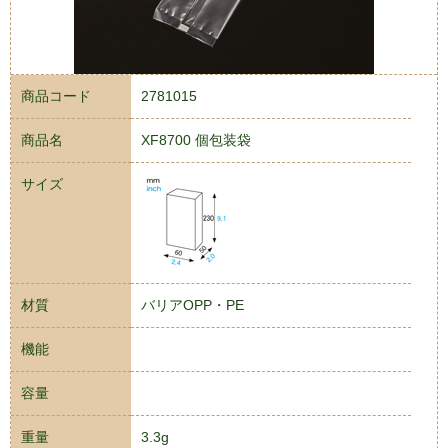
商品コード
2781015
商品名
XF8700 個包装袋
サイズ
材質
バリアOPP・PE
機能
容量
重量
3.3g