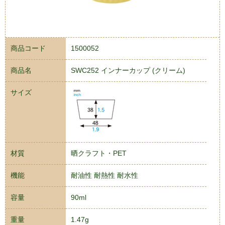
商品コード
1500052
商品名
SWC252 インナーカップ (クリーム)
サイズ
材質
晒クラフト・PET
機能
耐油性 耐熱性 耐水性
容量
90ml
重量
1.47g