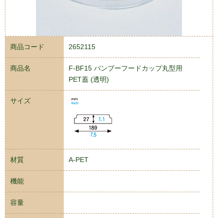
商品コード
2652115
商品名
F-BF15 バンブーフードカップ丸型用
PET蓋 (透明)
サイズ
材質
A-PET
機能
容量