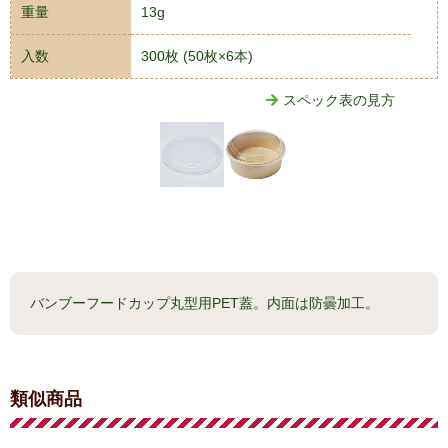
重量
13g
入数
300枚 (50枚×6本)
スペック表の見方
バンブーフードカップ丸型用PET蓋。内面は防曇加工。
類似商品