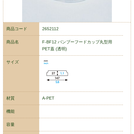
商品コード
2652112
商品名
F-BF12 バンブーフードカップ丸型用
PET蓋 (透明)
サイズ
材質
A-PET
機能
容量