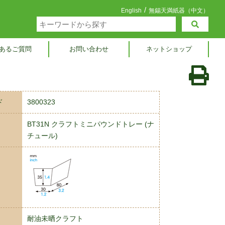
/
English
無錫天満紙器（中文）
あるご質問
お問い合わせ
ネットショップ
ド
3800323
BT31N クラフトミニパウンドトレー (ナ
チュール)
耐油未晒クラフト