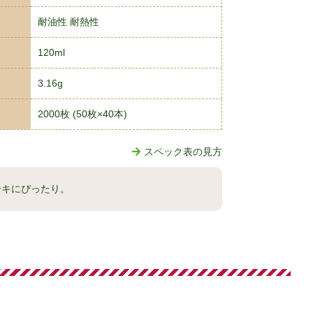
耐油性 耐熱性
120ml
3.16g
2000枚 (50枚×40本)
スペック表の見方
ーキにぴったり。