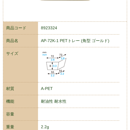
商品コード
8923324
商品名
AP-72K-1 PETトレー (角型 ゴールド)
サイズ
材質
A-PET
機能
耐油性 耐水性
容量
重量
2.2g