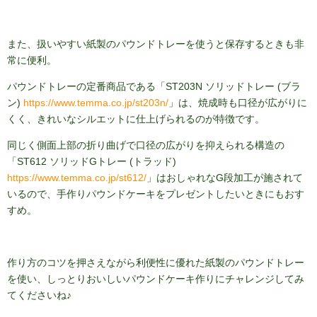
また、扱いやすい紙製のパウンドトレーを使うと保存するときも非
常に便利。
パウンドトレーの定番商品である「ST203N ソリッドトレー (ブラ
ン)
https://www.temma.co.jp/st203n/
」は、焼成時も口径が広がりに
くく、きれいなシルエットに仕上げられるのが特徴です。
同じく側面上部の折り曲げで口径の広がりを抑えられる構造の
「ST612 ソリッドGトレー (トラッド)
https://www.temma.co.jp/st612/
」はおしゃれなG段加工が施されて
いるので、手作りパウンドケーキをプレゼントしたいときにもおす
すめ。
作り方のコツを押さえながら利便性に優れた紙製のパウンドトレー
を使い、しっとりおいしいパウンドケーキ作りにチャレンジしてみ
てくださいね♪