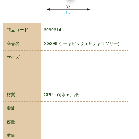
商品コード
6090614
商品名
XG298 ケーキピック (キラキラツリー)
サイズ
材質
OPP・耐水耐油紙
機能
容量
重量