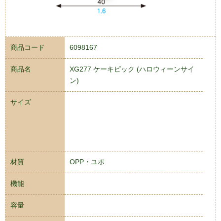
商品コード
6098167
商品名
XG277 ケーキピック (ハロウィーンサイ
ン)
サイズ
材質
OPP・ユポ
機能
容量