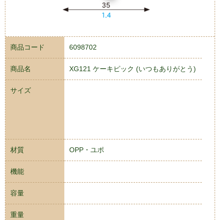
商品コード
6098702
商品名
XG121 ケーキピック (いつもありがとう)
サイズ
材質
OPP・ユポ
機能
容量
重量