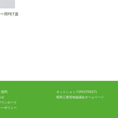
レー用PET蓋
)
コット (リー
PC-14カラーココット (ウォ
PC-08カラーココット (
ン)
ルナット)
ド)
ご質問
ネットショップ(PASTREET)
わせ
昭和工業団地協議会ホームページ
ダウンロード
コット (シー
PC-07カラーココット (カメ
PC-01カラーココット (
シーポリシー
ン)
リア)
ラ)