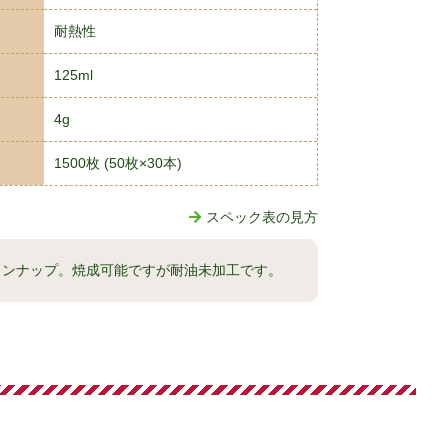
耐熱性
125ml
4g
1500枚 (50枚×30本)
スペック表の見方
インナップ。焼成可能ですが耐油未加工です。