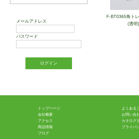
F-BT0365角ト
メールアドレス
(透明
パスワード
PC-12カラーコ
フグリー
トップページ
よくある
会社概要
お問い合
アクセス
カタログ
PC-06カラーコ
商品情報
プライバ
ブログ
グリー