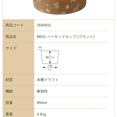
商品コード
2640911
商品名
M611 ベーキングカップ (プラント)
サイズ
材質
未晒クラフト
機能
耐熱性
容量
850ml
重量
4.81g