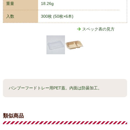
重量
18.26g
入数
300枚 (50枚×6本)
スペック表の見方
バンブーフードトレー用PET蓋。内面は防曇加工。
類似商品