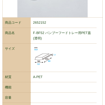
商品コード
2652152
商品名
F-BF52 バンブーフードトレー用PET蓋
(透明)
サイズ
材質
A-PET
機能
容量