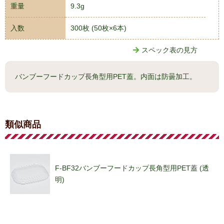
重量
9.3g
入数
300枚 (50枚×6本)
スペック表の見方
バンブーフードカップ長角型用PET蓋。内面は防曇加工。
類似商品
F-BF32バンブーフードカップ長角型用PET蓋 (透
明)