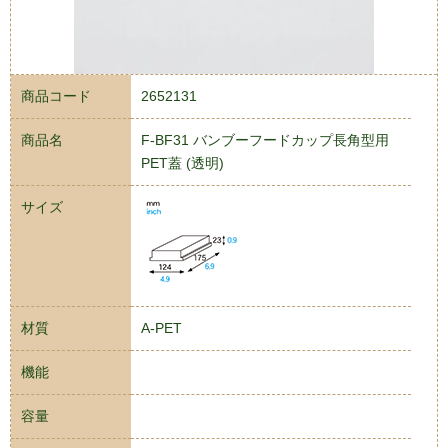
商品コード
2652131
商品名
F-BF31 バンブーフードカップ長角型用
PET蓋 (透明)
サイズ
材質
A-PET
機能
容量