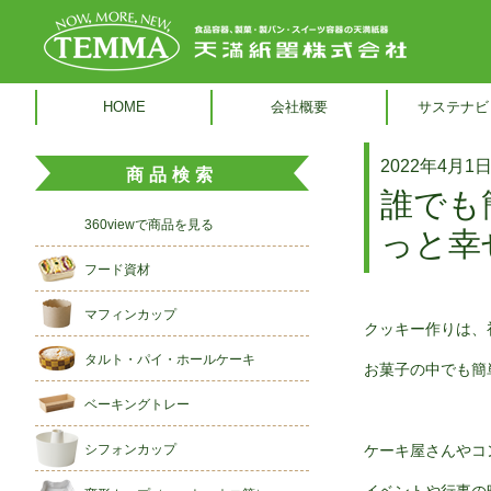
HOME
会社概要
サステナビ
2022年4月1日 
商品検索
誰でも
360viewで商品を見る
っと幸
フード資材
マフィンカップ
クッキー作りは、
タルト・パイ・ホールケーキ
お菓子の中でも簡
ベーキングトレー
シフォンカップ
ケーキ屋さんやコ