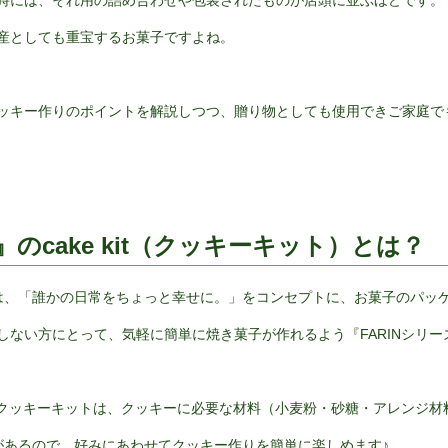
時には、それ用の詰め合わせや包装されたものが店頭に並ぶほどです。
産としても重宝するお菓子ですよね。
ッキー作りのポイントを解説しつつ、贈り物としても使用できご家庭でも
d』のcake kit（クッキーキット）とは？
ド）は、「誰かの日常をちょっと幸せに。」をコンセプトに、お菓子のパ
しない方にとって、気軽に簡単に焼き菓子が作れるよう『FARINシリ
ズのクッキーキットは、クッキーに必要な材料（小麦粉・砂糖・アレンジ
があるので、好みにあわせてクッキー作りを簡単に楽しめます♪