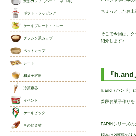
イベントや行事の
変形カップ（ハート・ネコ等）
ちょっとしたお土
ギフト・ラッピング
ケーキプレート・トレー
そこで今回は、ク
グラシン系カップ
紹介します♪
ペットカップ
シート
『h.an
和菓子容器
冷菓容器
h.and（ハン
イベント
普段お菓子作りを
ケーキピック
FARINシリー
その他資材
現在は2種類の味