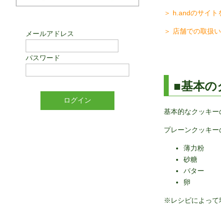
＞ h.andのサイ
＞ 店舗での取扱
メールアドレス
パスワード
■基本の
基本的なクッキー
プレーンクッキー
薄力粉
砂糖
バター
卵
※レシピによって