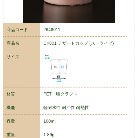
商品コード
2646011
商品名
CK801 デザートカップ (ストライプ)
サイズ
材質
PET・晒クラフト
機能
軽耐水性 耐油性 耐熱性
容量
100ml
重量
1.89g